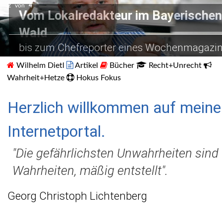
2
von
4
Vom Lokalredakteur im Bayerischen
Vom Chefreporter zum BND
Recherchen in Pakistan
Wald
hier im Gespräch mit amerikanische Geiseln 
nur mit Personenschutz möglich.
bis zum Chefreporter eines Wochenmagazi
Beirut.
Wilhelm Dietl
Artikel
Bücher
Recht+Unrecht
Wahrheit+Hetze
Hokus Fokus
Herzlich willkommen auf mein
Internetportal.
"Die gefährlichsten Unwahrheiten sind
Wahrheiten, mäßig entstellt".
Georg Christoph Lichtenberg