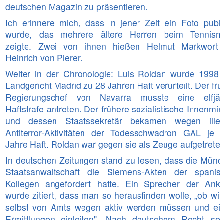
deutschen Magazin zu präsentieren.
Ich erinnere mich, dass in jener Zeit ein Foto publi
wurde, das mehrere ältere Herren beim Tennis
zeigte. Zwei von ihnen hießen Helmut Markwor
Heinrich von Pierer.
Weiter in der Chronologie: Luis Roldan wurde 199
Landgericht Madrid zu 28 Jahren Haft verurteilt. Der f
Regierungschef von Navarra musste eine elfjä
Haftstrafe antreten. Der frühere sozialistische Innenmi
und dessen Staatssekretär bekamen wegen ille
Antiterror-Aktivitäten der Todesschwadron GAL je
Jahre Haft. Roldan war gegen sie als Zeuge aufgetrete
In deutschen Zeitungen stand zu lesen, dass die Mün
Staatsanwaltschaft die Siemens-Akten der spani
Kollegen angefordert hatte. Ein Sprecher der Ank
wurde zitiert, dass man so herausfinden wolle, „ob wir
selbst von Amts wegen aktiv werden müssen und e
Ermittlungen einleiten". Nach deutschem Recht se