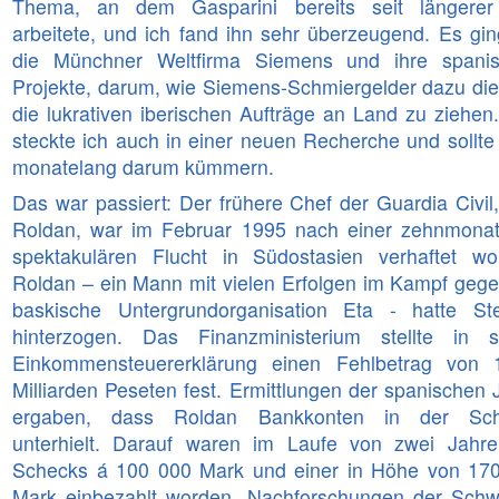
Thema, an dem Gasparini bereits seit längerer
arbeitete, und ich fand ihn sehr überzeugend. Es gi
Hokus Fokus
die Münchner Weltfirma Siemens und ihre spani
Projekte, darum, wie Siemens-Schmiergelder dazu die
die lukrativen iberischen Aufträge an Land zu ziehen
steckte ich auch in einer neuen Recherche und sollte
monatelang darum kümmern.
Das war passiert: Der frühere Chef der Guardia Civil,
Roldan, war im Februar 1995 nach einer zehnmonat
spektakulären Flucht in Südostasien verhaftet wo
Roldan – ein Mann mit vielen Erfolgen im Kampf gege
baskische Untergrundorganisation Eta - hatte St
hinterzogen. Das Finanzministerium stellte in s
Einkommensteuererklärung einen Fehlbetrag von 
Milliarden Peseten fest. Ermittlungen der spanischen J
ergaben, dass Roldan Bankkonten in der Sch
unterhielt. Darauf waren im Laufe von zwei Jahr
Schecks á 100 000 Mark und einer in Höhe von 17
Mark einbezahlt worden. Nachforschungen der Schw