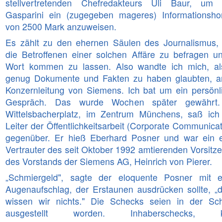
stellvertretenden Chefredakteurs Uli Baur, um
Gasparini ein (zugegeben mageres) Informationsho
von 2500 Mark anzuweisen.
Es zählt zu den ehernen Säulen des Journalismus,
die Betroffenen einer solchen Affäre zu befragen u
Wort kommen zu lassen. Also wandte ich mich, al
genug Dokumente und Fakten zu haben glaubten, a
Konzernleitung von Siemens. Ich bat um ein persönl
Gespräch. Das wurde Wochen später gewährt
Wittelsbacherplatz, im Zentrum Münchens, saß ic
Leiter der Öffentlichkeitsarbeit (Corporate Communicat
gegenüber. Er hieß Eberhard Posner und war ein 
Vertrauter des seit Oktober 1992 amtierenden Vorsitz
des Vorstands der Siemens AG, Heinrich von Pierer.
„Schmiergeld", sagte der eloquente Posner mit 
Augenaufschlag, der Erstaunen ausdrücken sollte, „
wissen wir nichts." Die Schecks seien in der Sc
ausgestellt worden. Inhaberschecks, k