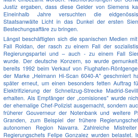
Justiz ergaben, dass diese Gelder von Siemens k
Eineinhalb Jahre versuchten die eidgenössis
Staatsanwälte Licht in das Dunkel der ersten Sie
Bestechungsaffäre zu bringen.
Längst beschäftigten sich die spanischen Medien mi
Fall Roldan, der rasch zu einem Fall der sozialisti
Regierungspartei und – auch - zu einem Fall Si
wurde. Der deutsche Konzern, so wurde gemunkelt,
bereits 1992 beim Verkauf von Flughafen-Röntgenge
der Marke „Heimann Hi-Scan 6040-A" geschmiert h
später erneut, um einen besonders fetten Auftrag fü
Elektrifizierung der Schnellzug-Strecke Madrid-Sevil
erhalten. Als Empfänger der „comisiones" wurde nich
der ehemalige Chef-Polizist ausgemacht, sondern auc
früherer Gouverneur der Notenbank und weitere Pa
Granden, zum Beispiel der frühere Regierungsche
autonomen Region Navarra. Zahlreiche Mistreite
Regierungschefs Felipe Gonzalez wurden belastet. I