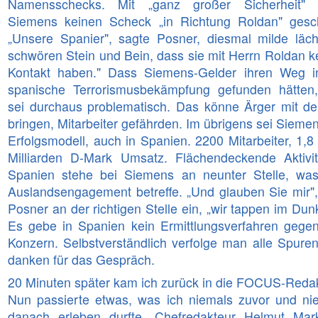
Namensschecks. Mit „ganz großer Sicherheit"
Siemens keinen Scheck „in Richtung Roldan" gesch
„Unsere Spanier", sagte Posner, diesmal milde läch
schwören Stein und Bein, dass sie mit Herrn Roldan k
Kontakt haben." Dass Siemens-Gelder ihren Weg i
spanische Terrorismusbekämpfung gefunden hätten
sei durchaus problematisch. Das könne Ärger mit de
bringen, Mitarbeiter gefährden. Im übrigens sei Siemen
Erfolgsmodell, auch in Spanien. 2200 Mitarbeiter, 1,8 
Milliarden D-Mark Umsatz. Flächendeckende Aktivit
Spanien stehe bei Siemens an neunter Stelle, wa
Auslandsengagement betreffe. „Und glauben Sie mir",
Posner an der richtigen Stelle ein, „wir tappen im Dun
Es gebe in Spanien kein Ermittlungsverfahren gege
Konzern. Selbstverständlich verfolge man alle Spuren
danken für das Gespräch.
20 Minuten später kam ich zurück in die FOCUS-Redak
Nun passierte etwas, was ich niemals zuvor und ni
danach erleben durfte. Chefredakteur Helmut Mar