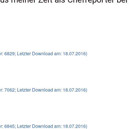
Krieg für Allah
Medienverfahren
Focus
Der Fall B
kopf Afghanistan
Süddeutsche Zeitung
Fall Europ
ür die Welt
Der Spiegel
Fall Berge
ntin des Mossad
NDR (Zapp)
Fall Aqua
: 6829; Letzter Download am: 18.07.2016)
Tageszeitung (TAZ)
er
Der Fachjournalist
ffäre
Westdeutscher Rundfunk WDR
: 7062; Letzter Download am: 18.07.2016)
-Story
st
zbuch Weisses Haus
Dienstbereit
: 6845; Letzter Download am: 18.07.2016)