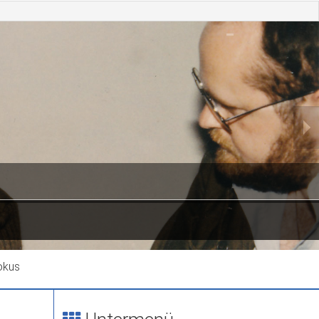
okus
Siemens