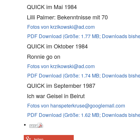
QUICK im Mai 1984
2006
Im Visie
Lilli Palmer: Bekenntnisse mit 70
2006
Spy Lad
Fotos von krzikowski@ad.com
2006
Lexikon
PDF Download (Größe: 1.77 MB; Downloads bisher
QUICK im Oktober 1984
2007
Deckna
Ronnie go on
2009
Staatsg
Fotos von krzikowski@ad.com
PDF Download (Größe: 1.74 MB; Downloads bisher
2010
Schatt
QUICK im September 1987
Ich war Geisel in Beirut
Fotos von hanspeterkruse@googlemail.com
PDF Download (Größe: 1.62 MB; Downloads bisher
teilen