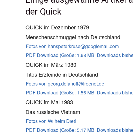
Internationaler Journalismus
Straubing
1982
Heiliger 
der Quick
Vom Bundesnachrichtendienst
Furth im Wald
1984
Brücken
QUICK im Dezember 1979
Inside Bundesnachrichtendienst
Regensburg
1986
Waffen f
Menschenschmuggel nach Deutschland
Alptraum FOCUS
Neumarkt
1992
Die Age
Fotos von hanspeterkruse@googlemail.com
PDF Download (Größe: 1.68 MB; Downloads bisher
Intrige Schäferbericht
Amberg
1994
Carlos
QUICK im März 1980
IFTUS
SZ Erding
1995
Der Jäg
Titos Erzfeinde in Deutschland
Fotos von georg.delanoff@freenet.de
Norbert Juretzko
Quick München
1997
Staatsa
PDF Download (Größe: 1.56 MB; Downloads bisher
IFTUS
2000
Die BKA
QUICK im Mai 1983
Das russische Vietnam
Terrorismus Informationsdien
2004
Schwar
Fotos von Wilhelm Dietl
2004
Bedingt 
PDF Download (Größe: 5.17 MB; Downloads bisher