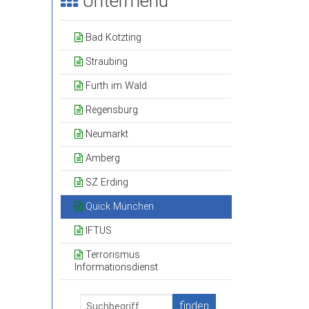
Untermenü
ubis
Bad Kötzting
ol
Straubing
r
Furth im Wald
rium
Regensburg
Neumarkt
Amberg
SZ Erding
Quick München
IFTUS
Terrorismus
Informationsdienst