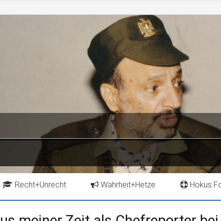
Recht+Unrecht
Wahrheit+Hetze
Hokus F
hricht
Kündigungsverfahren
Fragen und Antwort
Der Fall 
us meiner Zeit als Chefreporter bei