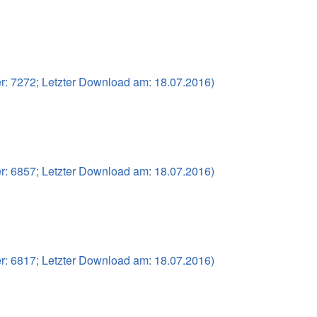
r
ies
 des Terrorismus
: 7272; Letzter Download am: 18.07.2016)
me Dali
eheimnis
: 6857; Letzter Download am: 18.07.2016)
enarmeen
: 6817; Letzter Download am: 18.07.2016)