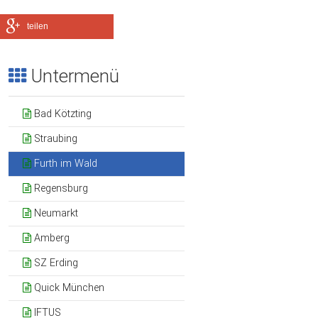
teilen
Untermenü
Bad Kötzting
Straubing
Furth im Wald
Regensburg
Neumarkt
Amberg
SZ Erding
Quick München
IFTUS