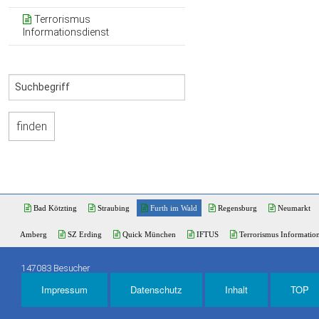
Terrorismus
Informationsdienst
Bad Kötzting
Straubing
Furth im Wald
Regensburg
Neumarkt
Amberg
SZ Erding
Quick München
IFTUS
Terrorismus Information
147083 Besucher
Impressum
Datenschutz
Inhalt
TOP