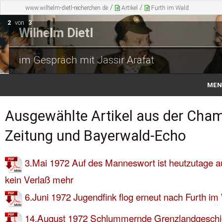
/
/
www.wilhelm-dietl-recherchen.de
Artikel
Furth im Wald
2
von
3
Wilhelm Dietl
Wilhelm Dietl
im Gespräch mit Jassir Arafat
und die Mudschahedin in Afganistan
MEN
Ausgewählte Artikel aus der Cha
Wilhelm Dietl
Zeitung und Bayerwald-Echo
Artikel
3.Mai 1972 Auf des Manneswort ist heutzutage a
Bücher
kein Verlaß mehr
6.Juni 1972 Jugendfink flog erneut nach Furth im
Recht+Unrecht
14.August 1972 Schlummernde Grenzlandgeschi
Wahrheit+Hetze