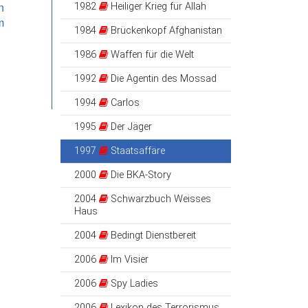
n
1982
Heiliger Krieg für Allah
m
1984
Brückenkopf Afghanistan
1986
Waffen für die Welt
1992
Die Agentin des Mossad
1994
Carlos
1995
Der Jäger
1997
Staatsaffäre
2000
Die BKA-Story
2004
Schwarzbuch Weisses
Haus
2004
Bedingt Dienstbereit
2006
Im Visier
2006
Spy Ladies
2006
Lexikon des Terrorismus