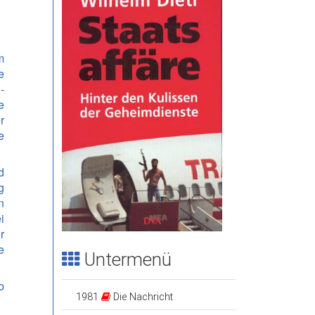
ubis
ol
m
e
r
-
e
rium
r
e
d
g
n
i
r
e
Untermenü
b
1981
Die Nachricht