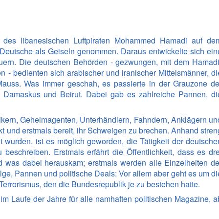
Krieg für Allah
Medienverfahren
Focus
Der Fall B
kopf Afghanistan
Süddeutsche Zeitung
Fall Europ
ng des libanesischen Luftpiraten Mohammed Hamadi auf de
e Deutsche als Geiseln genommen. Daraus entwickelte sich ein
ür die Welt
Der Spiegel
Fall Berge
auern. Die deutschen Behörden - gezwungen, mit dem Hamadi
n - bedienten sich arabischer und iranischer Mittelsmänner, di
ntin des Mossad
NDR (Zapp)
Fall Aqua
 Mauss. Was immer geschah, es passierte in der Grauzone de
 Damaskus und Beirut. Dabei gab es zahlreiche Pannen, di
Tageszeitung (TAZ)
er
Der Fachjournalist
itikern, Geheimagenten, Unterhändlern, Fahndern, Anklägern un
ckt und erstmals bereit, ihr Schweigen zu brechen. Anhand stren
t wurden, ist es möglich geworden, die Tätigkeit der deutsche
ffäre
Westdeutscher Rundfunk WDR
eschreiben. Erstmals erfährt die Öffentlichkeit, dass es dre
d was dabei herauskam; erstmals werden alle Einzelheiten de
-Story
ge, Pannen und politische Deals: Vor allem aber geht es um di
Terrorismus, den die Bundesrepublik je zu bestehen hatte.
st
zbuch Weisses Haus
 im Laufe der Jahre für alle namhaften politischen Magazine, a
Dienstbereit