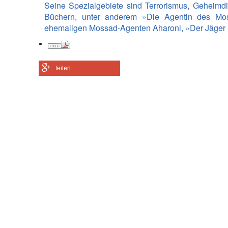
Seine Spezialgebiete sind Terrorismus, Geheimd
2006
Im Visie
Büchern, unter anderem »Die Agentin des Mo
ehemaligen Mossad-Agenten Aharoni, »Der Jäger -
2006
Spy Lad
2006
Lexikon
teilen
2007
Deckna
2009
Staatsg
2010
Schatt