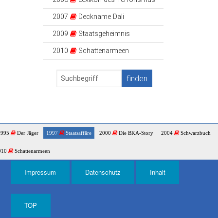
2007
Deckname Dali
2009
Staatsgeheimnis
2010
Schattenarmeen
1995
Der Jäger
1997
Staatsaffäre
2000
Die BKA-Story
2004
Schwarzbuch
010
Schattenarmeen
Impressum
Datenschutz
Inhalt
TOP