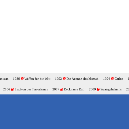
nistan
1986
Waffen für die Welt
1992
Die Agentin des Mossad
1994
Carlos
2006
Lexikon des Terrorismus
2007
Deckname Dali
2009
Staatsgeheimnis
2