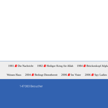
1981
Die Nachricht
1982
Heiliger Krieg für Allah
1984
Brückenkopf Afgha
Weisses Haus
2004
Bedingt Dienstbereit
2006
Im Visier
2006
Spy Ladies
147083 Besucher