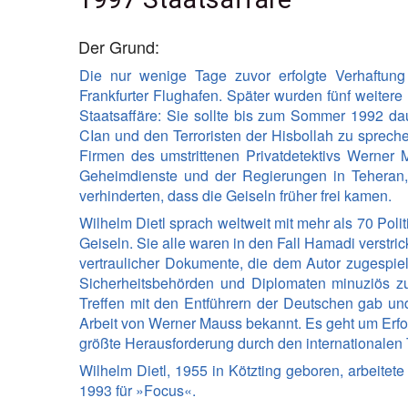
Internationaler Journalismus
Straubing
1982
Heiliger 
Der Grund:
Vom Bundesnachrichtendienst
Furth im Wald
1984
Brücken
Die nur wenige Tage zuvor erfolgte Verhaftu
Frankfurter Flughafen. Später wurden fünf weiter
Inside Bundesnachrichtendienst
Regensburg
1986
Waffen f
Staatsaffäre: Sie sollte bis zum Sommer 1992 d
CIan und den Terroristen der Hisbollah zu spreche
Alptraum FOCUS
Neumarkt
1992
Die Age
Firmen des umstrittenen Privatdetektivs Werner
Geheimdienste und der Regierungen in Teheran,
Intrige Schäferbericht
Amberg
1994
Carlos
verhinderten, dass die Geiseln früher frei kamen.
IFTUS
SZ Erding
1995
Der Jäg
Wilhelm Dietl sprach weltweit mit mehr als 70 Pol
Geiseln. Sie alle waren in den Fall Hamadi verstri
vertraulicher Dokumente, die dem Autor zugespiel
Norbert Juretzko
Quick München
1997
Staatsa
Sicherheitsbehörden und Diplomaten minuziös zu b
Treffen mit den Entführern der Deutschen gab un
IFTUS
2000
Die BKA
Arbeit von Werner Mauss bekannt. Es geht um Erfol
größte Herausforderung durch den internationalen 
Terrorismus Informationsdien
2004
Schwar
Wilhelm Dietl, 1955 in Kötzting geboren, arbeitete
2004
Bedingt 
1993 für »Focus«.