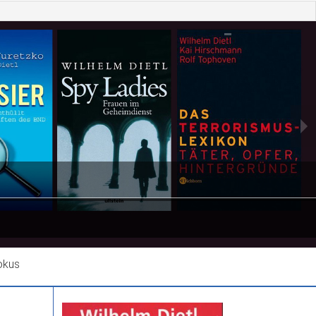
okus
Siemens