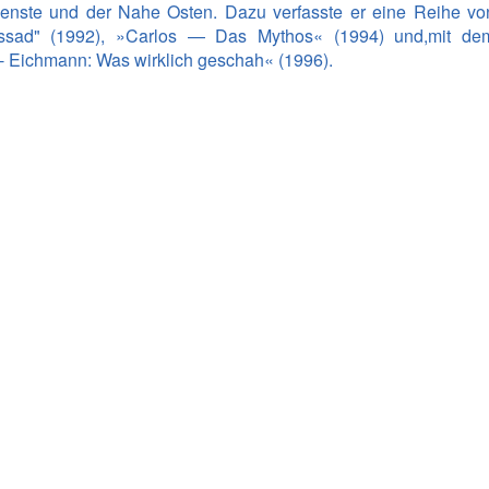
ienste und der Nahe Osten. Dazu verfasste er eine Reihe vo
r
ssad" (1992), »Carlos — Das Mythos« (1994) und,mit de
 Eichmann: Was wirklich geschah« (1996).
ies
 des Terrorismus
me Dali
eheimnis
enarmeen