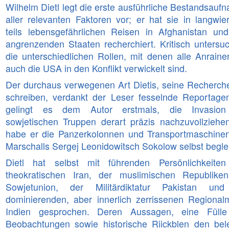
Wilhelm Dietl legt die erste ausführliche Bestandsauf
aller relevanten Faktoren vor; er hat sie in langwier
Hokus Fokus
teils lebensgefährlichen Reisen in Afghanistan un
angrenzenden Staaten recherchiert. Kritisch untersuc
die unterschiedlichen Rollen, mit denen alle Anraine
auch die USA in den Konflikt verwickelt sind.
Der durchaus verwegenen Art Dietis, seine Recherch
schreiben, verdankt der Leser fesselnde Reportage
gelingt es dem Autor erstmals, die Invasion
sowjetischen Truppen derart präzis nachzuvollziehen
habe er die Panzerkolonnen und Transportmaschine
Marschalls Sergej Leonidowitsch Sokolow selbst beglei
Dietl hat selbst mit führenden Persönlichkeite
theokratischen Iran, der muslimischen Republike
Sowjetunion, der Militärdiktatur Pakistan un
dominierenden, aber innerlich zerrissenen Regional
Indien gesprochen. Deren Aussagen, eine Füll
Beobachtungen sowie historische Riickblen den bel