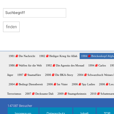
1981
Die Nachricht
1982
Heiliger Krieg für Allah
1984
Brückenkopf Afgha
1986
Waffen für die Welt
1992
Die Agentin des Mossad
1994
Carlos
19
Jäger
1997
Staatsaffäre
2000
Die BKA-Story
2004
Schwarzbuch Weisses 
2004
Bedingt Dienstbereit
2006
Im Visier
2006
Spy Ladies
2006
Lexi
Terrorismus
2007
Deckname Dali
2009
Staatsgeheimnis
2010
Schattenar
147087 Besucher
Impressum
Datenschutz
Inhalt
TOP