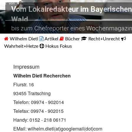
2
von
4
Vom Lokalredakteur im Bayerischen
Vom Chefreporter zum BND
Recherchen in Pakistan
Wald
hier im Gespräch mit amerikanische Geiseln 
nur mit Personenschutz möglich.
bis zum Chefreporter eines Wochenmagazi
Beirut.
Wilhelm Dietl
Artikel
Bücher
Recht+Unrecht
Wahrheit+Hetze
Hokus Fokus
Impressum
Wilhelm Dietl Recherchen
Flurstr. 16
93455 Traitsching
Telefon: 09974 - 902014
Telefax: 09974 - 902015
Handy: 0152 - 218 06171
EMail: wilhelm.dietl(at)googlemail(dot)com